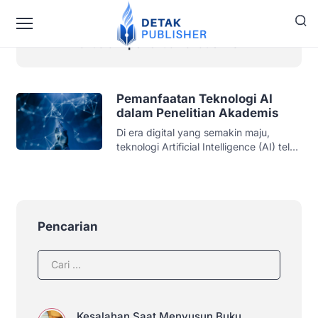
ai dalam penelitian akademis
Pemanfaatan Teknologi AI
dalam Penelitian Akademis
Di era digital yang semakin maju,
teknologi Artificial Intelligence (AI) telah
menjadi salah satu inovasi paling
revolusioner dalam berbagai aspek
kehidupan kita. Salah satu bidang yang
mengalami dampak signifikan dari
perkembangan AI adalah dunia
Pencarian
penelitian akademis. Kecerdasan
buatan ini tidak hanya mengubah cara
kita mengumpulkan dan menganalisis
data, tetapi juga membuka pintu bagi
metode penelitian […]
Kesalahan Saat Menyusun Buku