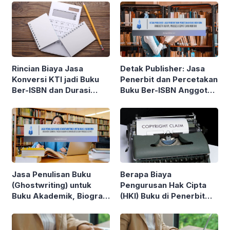
Rincian Biaya Jasa
Detak Publisher: Jasa
Konversi KTI jadi Buku
Penerbit dan Percetakan
Ber-ISBN dan Durasi
Buku Ber-ISBN Anggota
Pengerjaannya di Detak
IKAPI, Proses Cepat dan
Publisher
Murah
Jasa Penulisan Buku
Berapa Biaya
(Ghostwriting) untuk
Pengurusan Hak Cipta
Buku Akademik, Biografi
(HKI) Buku di Penerbit
sampai Fiksi Dijamin
Detak Publisher?
Berkualitas dan Proses
Cepat