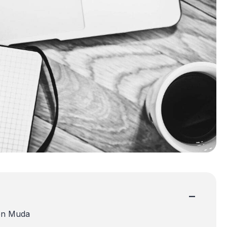
−
sen Muda