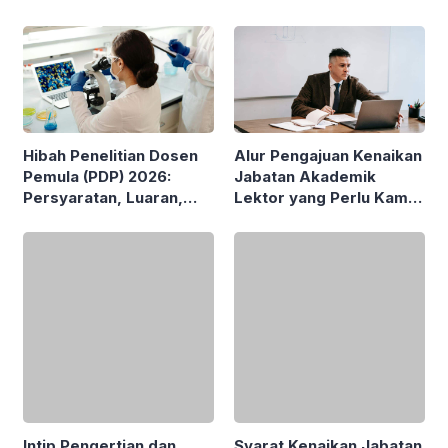
Hibah Penelitian Dosen
Alur Pengajuan Kenaikan
Pemula (PDP) 2026:
Jabatan Akademik
Persyaratan, Luaran,
Lektor yang Perlu Kamu
Besaran Pendanaan
Pahami
hingga Jangka Waktu
Penelitian
Intip Pengertian dan
Syarat Kenaikan Jabatan
Contoh Budaya Lokal
Dosen ke Jenjang
yang Ada di Indonesia
Jabatan Akademik
Profesor (Guru Besar)