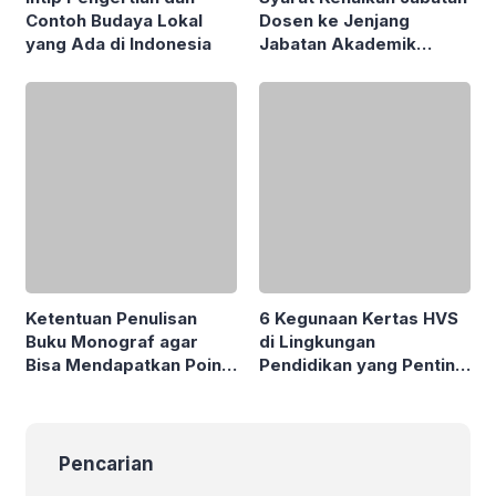
Ketentuan Penulisan
6 Kegunaan Kertas HVS
Buku Monograf agar
di Lingkungan
Bisa Mendapatkan Poin
Pendidikan yang Penting
Angka Kredit Dosen
untuk Diketahui
Pencarian
Penelitian Dosen Pemula Afirmasi (PDP-
Afirmasi) 2026: Persyaratan, Luaran,
Besaran Pendanaan hingga Hingga
Jangka Waktu Penelitian