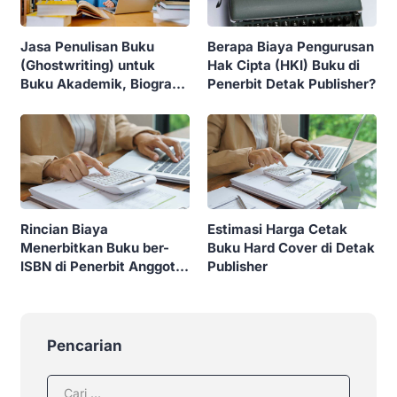
Jasa Penulisan Buku
Berapa Biaya Pengurusan
(Ghostwriting) untuk
Hak Cipta (HKI) Buku di
Buku Akademik, Biografi
Penerbit Detak Publisher?
sampai Fiksi Dijamin
Berkualitas dan Proses
Cepat
Rincian Biaya
Estimasi Harga Cetak
Menerbitkan Buku ber-
Buku Hard Cover di Detak
ISBN di Penerbit Anggota
Publisher
IKAPI Detak Publisher
Pencarian