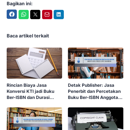
Bagikan ini:
Facebook
WhatsApp
Twitter
Email
LinkedIn
Baca artikel terkait
Rincian Biaya Jasa
Detak Publisher: Jasa
Konversi KTI jadi Buku
Penerbit dan Percetakan
Ber-ISBN dan Durasi
Buku Ber-ISBN Anggota
Pengerjaannya di Detak
IKAPI, Proses Cepat dan
Publisher
Murah