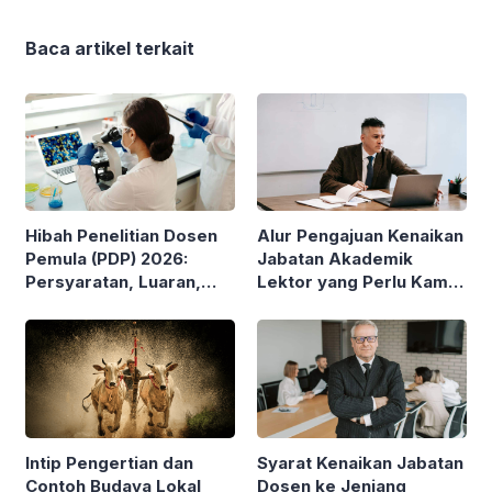
Baca artikel terkait
Hibah Penelitian Dosen
Alur Pengajuan Kenaikan
Pemula (PDP) 2026:
Jabatan Akademik
Persyaratan, Luaran,
Lektor yang Perlu Kamu
Besaran Pendanaan
Pahami
hingga Jangka Waktu
Penelitian
Intip Pengertian dan
Syarat Kenaikan Jabatan
Contoh Budaya Lokal
Dosen ke Jenjang