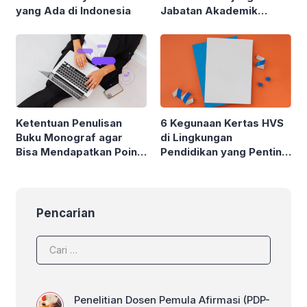
yang Ada di Indonesia
Jabatan Akademik
Profesor (Guru Besar)
Ketentuan Penulisan
6 Kegunaan Kertas HVS
Buku Monograf agar
di Lingkungan
Bisa Mendapatkan Poin
Pendidikan yang Penting
Angka Kredit Dosen
untuk Diketahui
Pencarian
Penelitian Dosen Pemula Afirmasi (PDP-