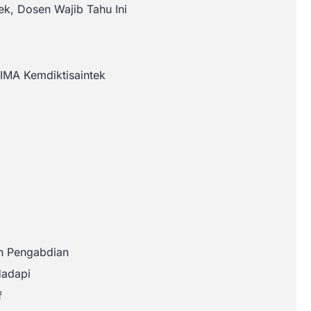
k, Dosen Wajib Tahu Ini
IMA Kemdiktisaintek
an Pengabdian
Hadapi
f