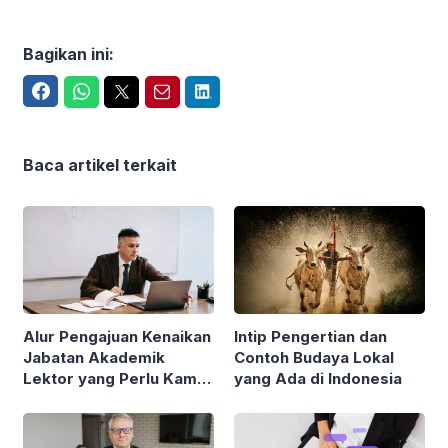
Bagikan ini:
Facebook
WhatsApp
Twitter
Email
LinkedIn
Baca artikel terkait
Alur Pengajuan Kenaikan
Intip Pengertian dan
Jabatan Akademik
Contoh Budaya Lokal
Lektor yang Perlu Kamu
yang Ada di Indonesia
Pahami