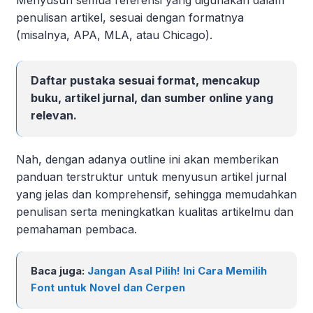
Menyusun semua referensi yang digunakan dalam
penulisan artikel, sesuai dengan formatnya
(misalnya, APA, MLA, atau Chicago).
Daftar pustaka sesuai format, mencakup
buku, artikel jurnal, dan sumber online yang
relevan.
Nah, dengan adanya outline ini akan memberikan
panduan terstruktur untuk menyusun artikel jurnal
yang jelas dan komprehensif, sehingga memudahkan
penulisan serta meningkatkan kualitas artikelmu dan
pemahaman pembaca.
Baca juga:
Jangan Asal Pilih! Ini Cara Memilih
Font untuk Novel dan Cerpen