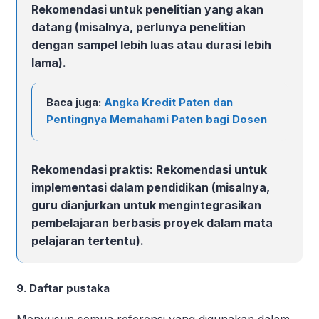
Rekomendasi untuk penelitian yang akan
datang (misalnya, perlunya penelitian
dengan sampel lebih luas atau durasi lebih
lama).
Baca juga:
Angka Kredit Paten dan
Pentingnya Memahami Paten bagi Dosen
Rekomendasi praktis: Rekomendasi untuk
implementasi dalam pendidikan (misalnya,
guru dianjurkan untuk mengintegrasikan
pembelajaran berbasis proyek dalam mata
pelajaran tertentu).
9. Daftar pustaka