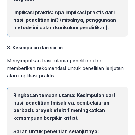
Implikasi praktis: Apa implikasi praktis dari
hasil penelitian ini? (misalnya, penggunaan
metode ini dalam kurikulum pendidikan).
8. Kesimpulan dan saran
Menyimpulkan hasil utama penelitian dan
memberikan rekomendasi untuk penelitian lanjutan
atau implikasi praktis.
Ringkasan temuan utama: Kesimpulan dari
hasil penelitian (misalnya, pembelajaran
berbasis proyek efektif meningkatkan
kemampuan berpikir kritis).
Saran untuk penelitian selanjutnya: