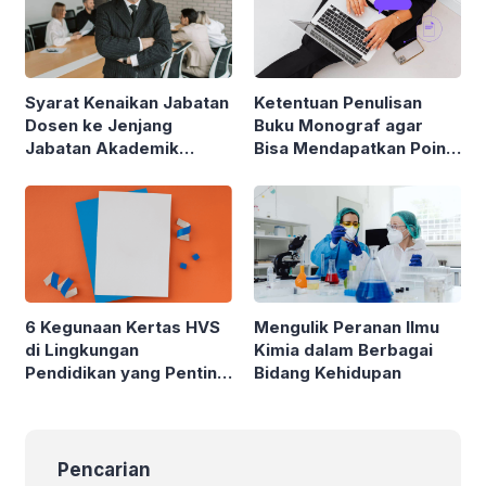
Syarat Kenaikan Jabatan
Ketentuan Penulisan
Dosen ke Jenjang
Buku Monograf agar
Jabatan Akademik
Bisa Mendapatkan Poin
Profesor (Guru Besar)
Angka Kredit Dosen
6 Kegunaan Kertas HVS
Mengulik Peranan Ilmu
di Lingkungan
Kimia dalam Berbagai
Pendidikan yang Penting
Bidang Kehidupan
untuk Diketahui
Pencarian