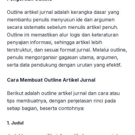
Outline artikel jurnal adalah kerangka dasar yang
membantu penulis menyusun ide dan argumen
secara sistematis sebelum menulis artikel penuh.
Outline ini memastikan alur logis dan keteraturan
penyajian informasi, sehingga artikel lebih
terstruktur, dan sesuai format jurnal. Melalui outline,
penulis mengorganisir gagasan utama, argumen,
serta data pendukung dengan urutan yang efektif.
Cara Membuat Outline Artikel Jurnal
Berikut adalah outline artikel jurnal dan cara atau
tips membuatnya, dengan penjelasan rinci pada
setiap bagian, beserta contohnya:
1. Judul