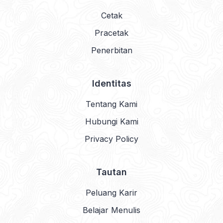
Cetak
Pracetak
Penerbitan
Identitas
Tentang Kami
Hubungi Kami
Privacy Policy
Tautan
Peluang Karir
Belajar Menulis