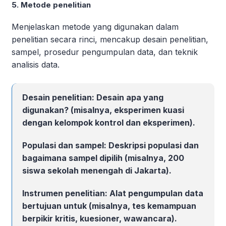
5. Metode penelitian
Menjelaskan metode yang digunakan dalam
penelitian secara rinci, mencakup desain penelitian,
sampel, prosedur pengumpulan data, dan teknik
analisis data.
Desain penelitian: Desain apa yang
digunakan? (misalnya, eksperimen kuasi
dengan kelompok kontrol dan eksperimen).
Populasi dan sampel: Deskripsi populasi dan
bagaimana sampel dipilih (misalnya, 200
siswa sekolah menengah di Jakarta).
Instrumen penelitian: Alat pengumpulan data
bertujuan untuk (misalnya, tes kemampuan
berpikir kritis, kuesioner, wawancara).