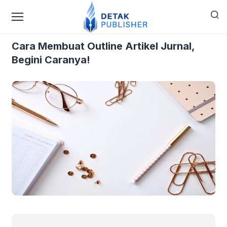
›
›
Home
Blog
Cara Membuat Outline Artikel Jurnal,
Begini Caranya!
Cara Membuat Outline Artikel Jurnal,
Begini Caranya!