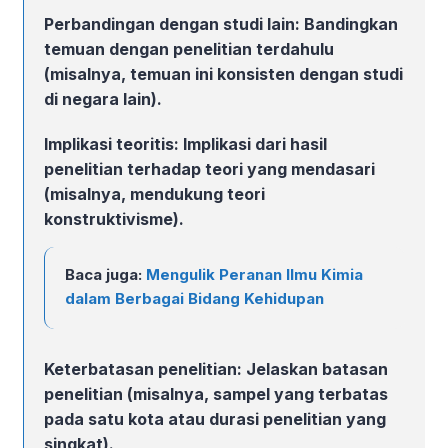
Perbandingan dengan studi lain: Bandingkan
temuan dengan penelitian terdahulu
(misalnya, temuan ini konsisten dengan studi
di negara lain).
Implikasi teoritis: Implikasi dari hasil
penelitian terhadap teori yang mendasari
(misalnya, mendukung teori
konstruktivisme).
Baca juga:
Mengulik Peranan Ilmu Kimia
dalam Berbagai Bidang Kehidupan
Keterbatasan penelitian: Jelaskan batasan
penelitian (misalnya, sampel yang terbatas
pada satu kota atau durasi penelitian yang
singkat).