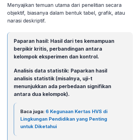
Menyajikan temuan utama dari penelitian secara
objektif, biasanya dalam bentuk tabel, grafik, atau
narasi deskriptif.
Paparan hasil: Hasil dari tes kemampuan
berpikir kritis, perbandingan antara
kelompok eksperimen dan kontrol.
Analisis data statistik: Paparkan hasil
analisis statistik (misalnya, uji-t
menunjukkan ada perbedaan signifikan
antara dua kelompok).
Baca juga:
6 Kegunaan Kertas HVS di
Lingkungan Pendidikan yang Penting
untuk Diketahui