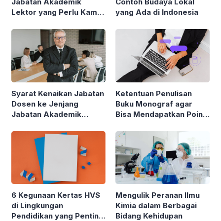
Jabatan Akademik
Contoh Budaya Lokal
Lektor yang Perlu Kamu
yang Ada di Indonesia
Pahami
Syarat Kenaikan Jabatan
Ketentuan Penulisan
Dosen ke Jenjang
Buku Monograf agar
Jabatan Akademik
Bisa Mendapatkan Poin
Profesor (Guru Besar)
Angka Kredit Dosen
6 Kegunaan Kertas HVS
Mengulik Peranan Ilmu
di Lingkungan
Kimia dalam Berbagai
Pendidikan yang Penting
Bidang Kehidupan