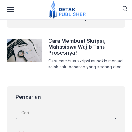
Cara membuat skripsi
Cara Membuat Skripsi,
Mahasiswa Wajib Tahu
Prosesnya!
Cara membuat skripsi mungkin menjadi
salah satu bahasan yang sedang dicari
oleh mahasiswa S1 yang memasuki
semester 5, 6 atau 7. Skripsi memang
diperuntukkan untuk mahasiswa
jenjang S1 sebagai syarat kelulusannya.
Pemahaman yang baik akan proses
Pencarian
menulis skripsi akan membantu anda
agar bisa lulus tepat waktu. Cara
Membuat Skripsi, Mahasiswa Wajib
Tahu Prosesnya! Nah, oleh […]