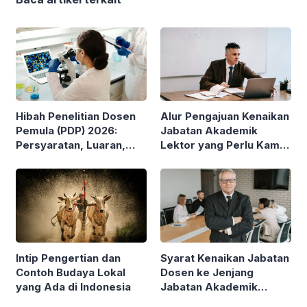
Hibah Penelitian Dosen
Alur Pengajuan Kenaikan
Pemula (PDP) 2026:
Jabatan Akademik
Persyaratan, Luaran,
Lektor yang Perlu Kamu
Besaran Pendanaan
Pahami
hingga Jangka Waktu
Penelitian
Intip Pengertian dan
Syarat Kenaikan Jabatan
Contoh Budaya Lokal
Dosen ke Jenjang
yang Ada di Indonesia
Jabatan Akademik
Profesor (Guru Besar)