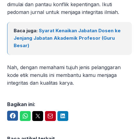
dimulai dan pantau konflik kepentingan. Ikuti
pedoman jurnal untuk menjaga integritas ilmiah.
Baca juga:
Syarat Kenaikan Jabatan Dosen ke
Jenjang Jabatan Akademik Profesor (Guru
Besar)
Nah, dengan memahami tujuh jenis pelanggaran
kode etik menulis ini membantu kamu menjaga
integritas dan kualitas karya.
Bagikan ini:
Facebook
WhatsApp
Twitter
Email
LinkedIn
Baca artikel terkait