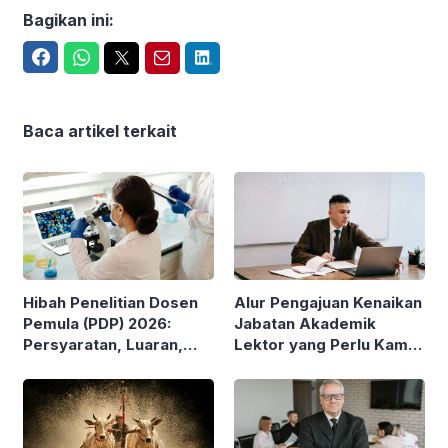
Bagikan ini:
Facebook
WhatsApp
Twitter
Email
LinkedIn
Baca artikel terkait
Hibah Penelitian Dosen
Alur Pengajuan Kenaikan
Pemula (PDP) 2026:
Jabatan Akademik
Persyaratan, Luaran,
Lektor yang Perlu Kamu
Besaran Pendanaan
Pahami
hingga Jangka Waktu
Penelitian