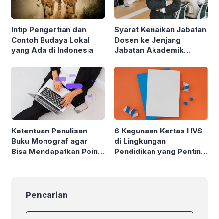
Intip Pengertian dan
Syarat Kenaikan Jabatan
Contoh Budaya Lokal
Dosen ke Jenjang
yang Ada di Indonesia
Jabatan Akademik
Profesor (Guru Besar)
Ketentuan Penulisan
6 Kegunaan Kertas HVS
Buku Monograf agar
di Lingkungan
Bisa Mendapatkan Poin
Pendidikan yang Penting
Angka Kredit Dosen
untuk Diketahui
Pencarian