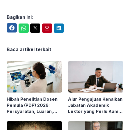
Bagikan ini:
Facebook
WhatsApp
Twitter
Email
LinkedIn
Baca artikel terkait
Hibah Penelitian Dosen
Alur Pengajuan Kenaikan
Pemula (PDP) 2026:
Jabatan Akademik
Persyaratan, Luaran,
Lektor yang Perlu Kamu
Besaran Pendanaan
Pahami
hingga Jangka Waktu
Penelitian