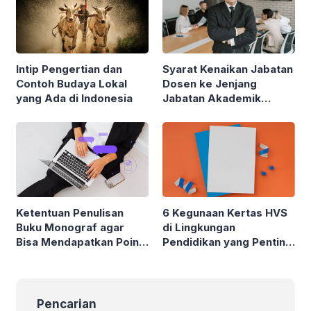
Intip Pengertian dan
Syarat Kenaikan Jabatan
Contoh Budaya Lokal
Dosen ke Jenjang
yang Ada di Indonesia
Jabatan Akademik
Profesor (Guru Besar)
Ketentuan Penulisan
6 Kegunaan Kertas HVS
Buku Monograf agar
di Lingkungan
Bisa Mendapatkan Poin
Pendidikan yang Penting
Angka Kredit Dosen
untuk Diketahui
Pencarian